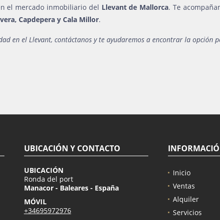
n el mercado inmobiliario del
Llevant de Mallorca
. Te acompaña
vera, Capdepera y Cala Millor
.
ad en el Llevant, contáctanos y te ayudaremos a encontrar la opción pe
UBICACIÓN Y CONTACTO
INFORMACI
UBICACIÓN
Inicio
Ronda del port
Ventas
Manacor - Baleares - España
Alquiler
MÓVIL
+34695972976
Servicios