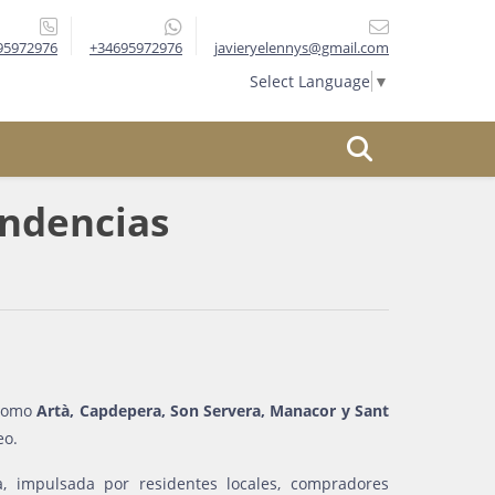
95972976
+34695972976
javieryelennys@gmail.com
Select Language
▼
endencias
 como
Artà, Capdepera, Son Servera, Manacor y Sant
eo.
 impulsada por residentes locales, compradores