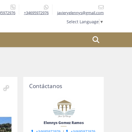
95972976
+34695972976
javieryelennys@gmail.com
Select Language
▼
Contáctanos
Elennys Gomez Ramos
+34695972976
|
+34695972976