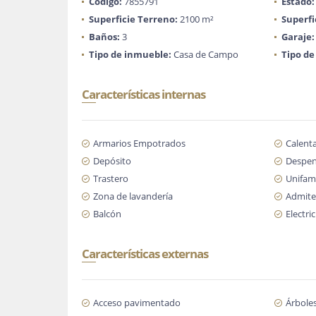
Código:
7855791
Estado:
Superficie Terreno:
2100 m²
Superfi
Baños:
3
Garaje:
Tipo de inmueble:
Casa de Campo
Tipo de
Características internas
Armarios Empotrados
Calent
Depósito
Despe
Trastero
Unifami
Zona de lavandería
Admite
Balcón
Electri
Características externas
Acceso pavimentado
Árboles