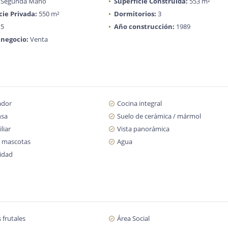
Segunda Mano
Superficie Construida:
553 m²
cie Privada:
550 m²
Dormitorios:
3
5
Año construcción:
1989
 negocio:
Venta
ador
Cocina integral
nsa
Suelo de cerámica / mármol
liar
Vista panorámica
 mascotas
Agua
cidad
 frutales
Área Social