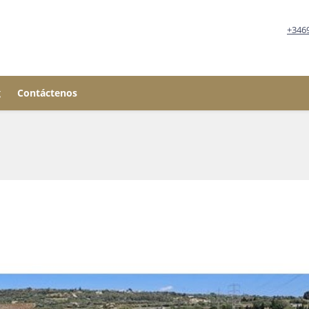
+346
g
Contáctenos