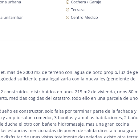
zona urbana
Cochera / Garaje
Terraza
a unifamiliar
Centro Médico
t, mas de 2000 m2 de terreno con, agua de pozo propio, luz de ge
tigüedad suficiente para legalizarla con la nueva ley (pendiente de
2 construidos, distribuidos en unos 215 m2 de vivienda, unos 80 
to, medidas cogidas del catastro, todo ello en una parcela de uno
ueño es constructor, solo falta por terminar parte de la fachada y
oso y amplio salon comedor, 3 bonitas y amplias habitaciones, 2 bañ
 de ducha el otro con bañera hidromasaje, mas una gran cocina
las estancias mencionadas disponen de salida directa a una gran 
 disfrutar de unas vistas totalmente despejadas, existe otra terra