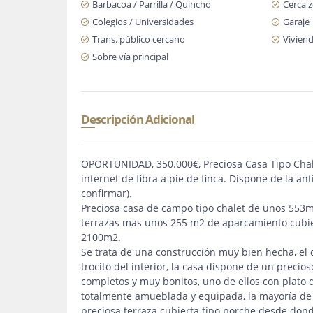
Barbacoa / Parrilla / Quincho
Cerca 
Colegios / Universidades
Garaje
Trans. público cercano
Viviend
Sobre vía principal
Descripción Adicional
OPORTUNIDAD, 350.000€, Preciosa Casa Tipo Chale
internet de fibra a pie de finca. Dispone de la an
confirmar).
Preciosa casa de campo tipo chalet de unos 553m
terrazas mas unos 255 m2 de aparcamiento cubier
2100m2.
Se trata de una construcción muy bien hecha, el d
trocito del interior, la casa dispone de un preci
completos y muy bonitos, uno de ellos con plato
totalmente amueblada y equipada, la mayoría de 
preciosa terraza cubierta tipo porche desde donde