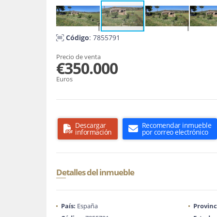
Código
: 7855791
Precio de venta
€350.000
Euros
Descargar
Recomendar inmueble
información
por correo electrónico
Detalles del inmueble
País:
España
Provinc