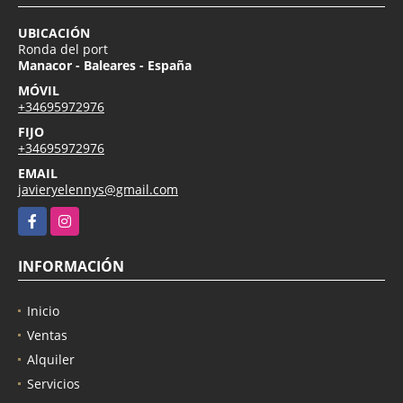
UBICACIÓN Y CONTACTO
UBICACIÓN
Ronda del port
Manacor - Baleares - España
MÓVIL
+34695972976
FIJO
+34695972976
EMAIL
javieryelennys@gmail.com
Facebook
Instagram
INFORMACIÓN
Inicio
Ventas
Alquiler