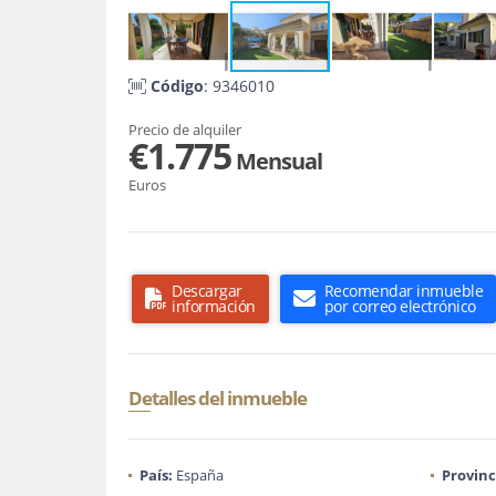
Código
: 9346010
Precio de alquiler
€1.775
Mensual
Euros
Descargar
Recomendar inmueble
información
por correo electrónico
Detalles del inmueble
País:
España
Provinc