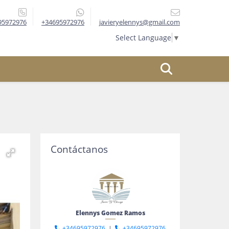
95972976
+34695972976
javieryelennys@gmail.com
Select Language
▼
Contáctanos
Elennys Gomez Ramos
+34695972976
|
+34695972976