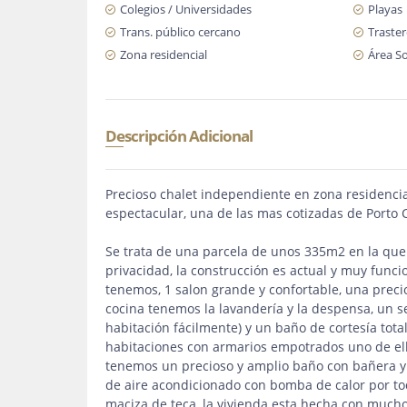
Colegios / Universidades
Playas
Trans. público cercano
Traste
Zona residencial
Área So
Descripción Adicional
Precioso chalet independiente en zona residencia
espectacular, una de las mas cotizadas de Porto C
Se trata de una parcela de unos 335m2 en la qu
privacidad, la construcción es actual y muy funci
tenemos, 1 salon grande y confortable, una prec
cocina tenemos la lavandería y la despensa, un 
habitación fácilmente) y un baño de cortesía tot
habitaciones con armarios empotrados uno de ello
tenemos un precioso y amplio baño con bañera y p
de aire acondicionado con bomba de calor por toda
maciza de teca, la vivienda esta hecha con mucho 