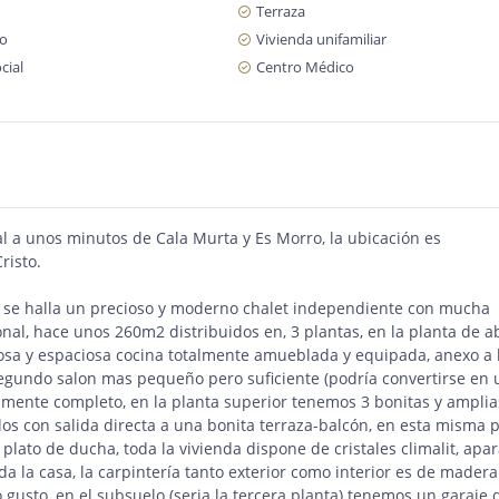
Terraza
ro
Vivienda unifamiliar
cial
Centro Médico
l a unos minutos de Cala Murta y Es Morro, la ubicación es
risto.
e se halla un precioso y moderno chalet independiente con mucha
onal, hace unos 260m2 distribuidos en, 3 plantas, en la planta de a
iosa y espaciosa cocina totalmente amueblada y equipada, anexo a 
segundo salon mas pequeño pero suficiente (podría convertirse en
almente completo, en la planta superior tenemos 3 bonitas y amplia
s con salida directa a una bonita terraza-balcón, en esta misma 
lato de ducha, toda la vivienda dispone de cristales climalit, apar
 la casa, la carpintería tanto exterior como interior es de madera
gusto, en el subsuelo (seria la tercera planta) tenemos un garaje 