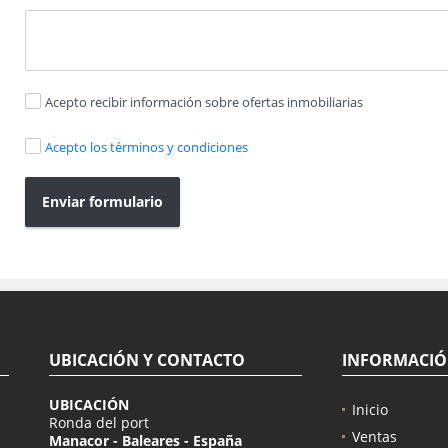
Acepto recibir información sobre ofertas inmobiliarias
Acepto los términos y condiciones
Enviar formulario
UBICACIÓN Y CONTACTO
INFORMACI
UBICACIÓN
Inicio
Ronda del port
Ventas
Manacor - Baleares - España