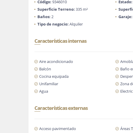
Código:
9346010
Estado:
Superficie Terreno:
335 m²
Superfi
Baños:
2
Garaje:
Tipo de negocio:
Alquiler
Características internas
Aire acondicionado
Amobl
Balcón
Baño en
Cocina equipada
Despe
Unifamiliar
Zona d
Agua
Electri
Características externas
Acceso pavimentado
Áreas T