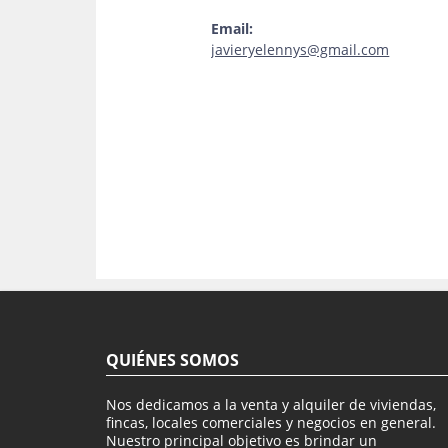
Email:
javieryelennys@gmail.com
QUIÉNES SOMOS
Nos dedicamos a la venta y alquiler de viviendas,
fincas, locales comerciales y negocios en general.
Nuestro principal objetivo es brindar un