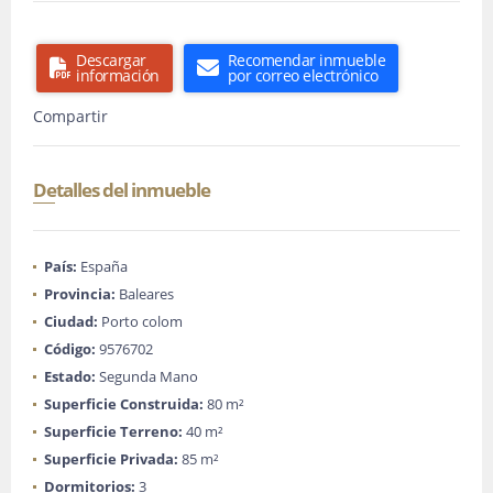
Descargar
Recomendar inmueble
información
por correo electrónico
Compartir
Detalles del inmueble
País:
España
Provincia:
Baleares
Ciudad:
Porto colom
Código:
9576702
Estado:
Segunda Mano
Superficie Construida:
80 m²
Superficie Terreno:
40 m²
Superficie Privada:
85 m²
Dormitorios:
3