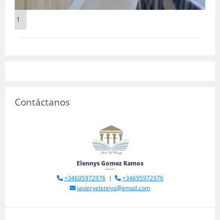
1
Contáctanos
Elennys Gomez Ramos
+34695972976
|
+34695972976
javieryelennys@gmail.com