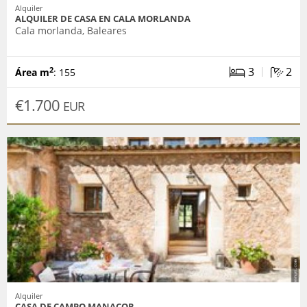
Alquiler
ALQUILER DE CASA EN CALA MORLANDA
Cala morlanda, Baleares
|
3
2
2
Área m
: 155
€1.700
EUR
Alquiler
CASA DE CAMPO MANACOR