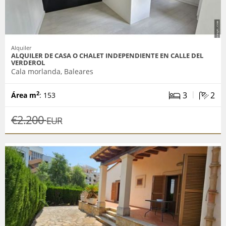
Alquiler
ALQUILER DE CASA O CHALET INDEPENDIENTE EN CALLE DEL
VERDEROL
Cala morlanda, Baleares
|
3
2
2
Área m
: 153
€2.200
EUR