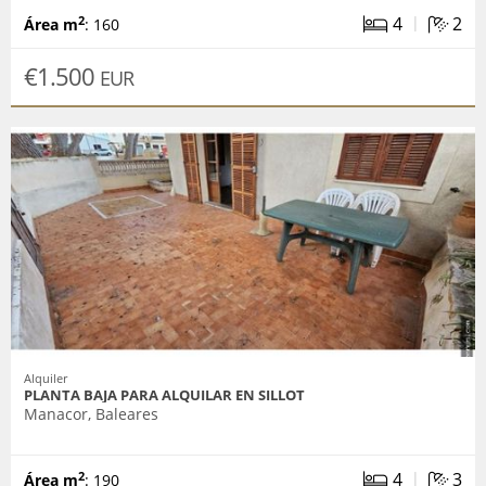
|
4
2
2
Área m
: 160
€1.500
EUR
Alquiler
PLANTA BAJA PARA ALQUILAR EN SILLOT
Manacor, Baleares
|
4
3
2
Área m
: 190